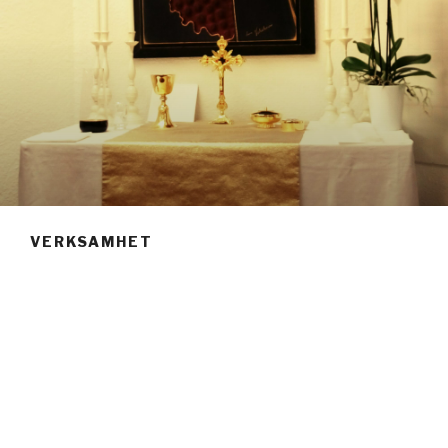
VERKSAMHET
Gudstjänster
Martinsalen, Södra Magasinsgatan 5.
Högmässa
söndagar kl 10
just nu sommaruppehåll – vi börjar 23.8
Skrivna predikningar på söndagar finns att läsa på dessa
sidor under rubriken: Dokument.